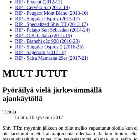
RIP - Fixcent (2012-13)
RIP - Cervélo S2 (2012-19)
RIP - Peugeot Mont Blanc (2013-16)
RIP - Singular Osprey (2013-17)
RIP - Specialized Shiv TT (2013-17)
RIP - Pelago San Sebastian (2014-24)
RIP - C.B.T. Italia (2015-19)
RIP - Bianchi c2c 928 (2016-23)
RIP - Singular Osprey 2 (2016-25)
RIP - Sageborn (2017-18)
RIP - Salsa Mamasita 29er (2017-21)
MUUT JUTUT
Pyöräilyä vielä järkevämmällä
ajankäytöllä
Tietoja
Luotu: 10 syyskuu 2017
Shiv TT:n myynnin jälkeen on ollut melko vapautunut olotila kun ei
ole tarvinnut miettiä aika-ajoreeniä ollenkaan. Ja kun tuntuu, että
maantiekisailutkin taitaa olla taaksejäänyttä elämää niin sekin jo