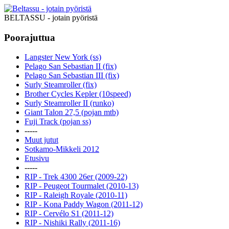
BELTASSU - jotain pyöristä
Poorajuttua
Langster New York (ss)
Pelago San Sebastian II (fix)
Pelago San Sebastian III (fix)
Surly Steamroller (fix)
Brother Cycles Kepler (10speed)
Surly Steamroller II (runko)
Giant Talon 27,5 (pojan mtb)
Fuji Track (pojan ss)
-----
Muut jutut
Sotkamo-Mikkeli 2012
Etusivu
-----
RIP - Trek 4300 26er (2009-22)
RIP - Peugeot Tourmalet (2010-13)
RIP - Raleigh Royale (2010-11)
RIP - Kona Paddy Wagon (2011-12)
RIP - Cervélo S1 (2011-12)
RIP - Nishiki Rally (2011-16)